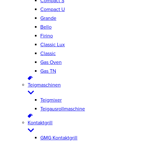
Compact S
Compact U
Grande
Bello
Firino
Classic Lux
Classic
Gas Oven
Gas TN
Teigmaschinen
Teigmixer
Teigausrollmaschine
Kontaktgrill
GMG Kontaktgrill