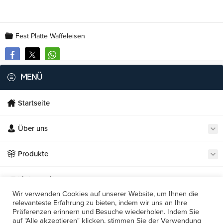
Fest Platte Waffeleisen
MENÜ
Startseite
Über uns
Necmi's Catering
Produkte
Lieferservice
Wir verwenden Cookies auf unserer Website, um Ihnen die
relevanteste Erfahrung zu bieten, indem wir uns an Ihre
Unsere Restaurants
Präferenzen erinnern und Besuche wiederholen. Indem Sie
Cevap Yaz
auf "Alle akzeptieren" klicken, stimmen Sie der Verwendung