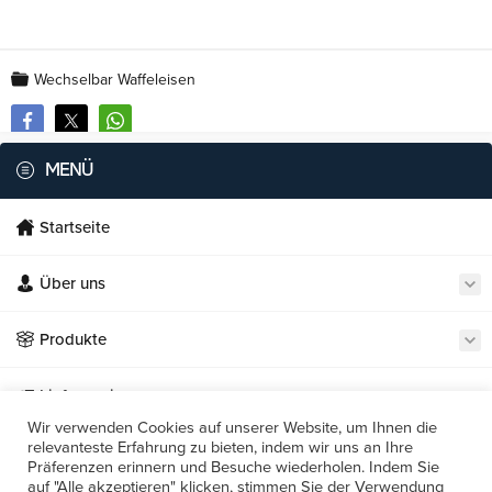
Wechselbar Waffeleisen
MENÜ
Startseite
Über uns
Necmi's Catering
Produkte
Lieferservice
Wir verwenden Cookies auf unserer Website, um Ihnen die
relevanteste Erfahrung zu bieten, indem wir uns an Ihre
Unsere Restaurants
Präferenzen erinnern und Besuche wiederholen. Indem Sie
Cevap Yaz
auf "Alle akzeptieren" klicken, stimmen Sie der Verwendung