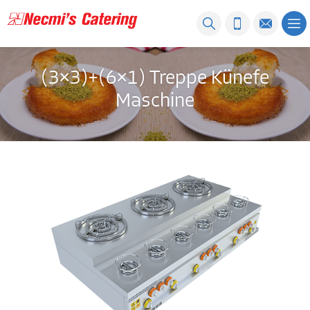
(3×3)+(6×1) Treppe Künefe
Maschine