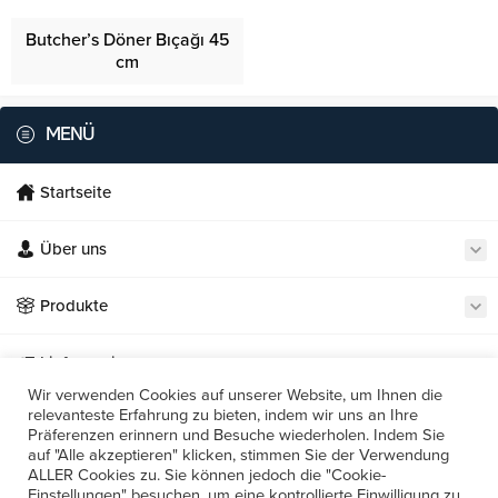
Butcher’s Döner Bıçağı 45
cm
MENÜ
Startseite
Über uns
Necmi's Catering
Produkte
Lieferservice
Wir verwenden Cookies auf unserer Website, um Ihnen die
relevanteste Erfahrung zu bieten, indem wir uns an Ihre
Unsere Restaurants
Präferenzen erinnern und Besuche wiederholen. Indem Sie
Cevap Yaz
auf "Alle akzeptieren" klicken, stimmen Sie der Verwendung
Kontakt
ALLER Cookies zu. Sie können jedoch die "Cookie-
Einstellungen" besuchen, um eine kontrollierte Einwilligung zu