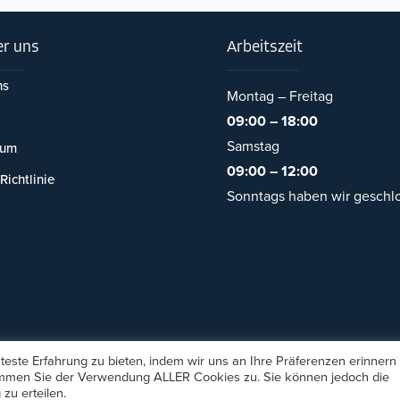
r uns
Arbeitszeit
ns
Montag – Freitag
09:00 – 18:00
Samstag
sum
09:00 – 12:00
Richtlinie
Sonntags haben wir geschl
este Erfahrung zu bieten, indem wir uns an Ihre Präferenzen erinnern
stimmen Sie der Verwendung ALLER Cookies zu. Sie können jedoch die
's Catering - Inh. Necmi Kucukakyuz
, Alle Rechte vorbehalten. Desi
zu erteilen.