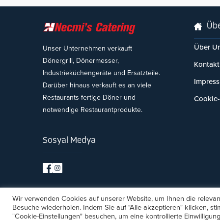
Übe
Über U
Unser Unternehmen verkauft
Dönergrill, Dönermesser,
Kontakt
Industrieküchengeräte und Ersatzteile.
Impres
Darüber hinaus verkauft es an viele
Restaurants fertige Döner und
Cookie-
notwendige Restaurantprodukte.
Sosyal Medya
Wir verwenden Cookies auf unserer Website, um Ihnen die relevant
Besuche wiederholen. Indem Sie auf "Alle akzeptieren" klicken, 
Copyright © 2026
Necmi
"Cookie-Einstellungen" besuchen, um eine kontrollierte Einwilligung 