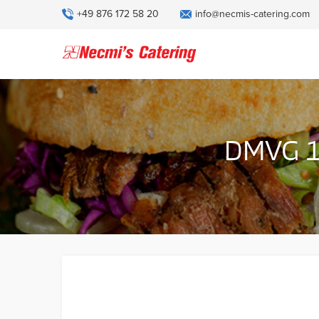
+49 876 172 58 20
info@necmis-catering.com
DMVG 10