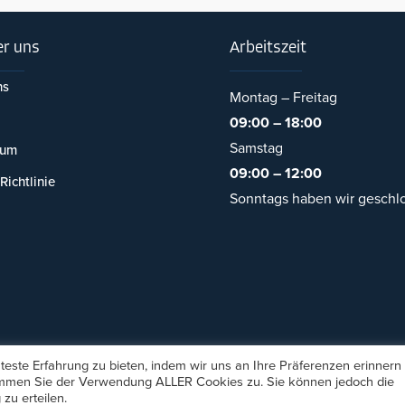
r uns
Arbeitszeit
ns
Montag – Freitag
09:00 – 18:00
Samstag
sum
09:00 – 12:00
Richtlinie
Sonntags haben wir geschl
este Erfahrung zu bieten, indem wir uns an Ihre Präferenzen erinnern
stimmen Sie der Verwendung ALLER Cookies zu. Sie können jedoch die
's Catering - Inh. Necmi Kucukakyuz
, Alle Rechte vorbehalten. Desi
zu erteilen.