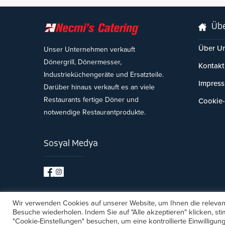
Übe
Über U
Unser Unternehmen verkauft
Dönergrill, Dönermesser,
Kontakt
Industrieküchengeräte und Ersatzteile.
Impres
Darüber hinaus verkauft es an viele
Restaurants fertige Döner und
Cookie-
notwendige Restaurantprodukte.
Sosyal Medya
Wir verwenden Cookies auf unserer Website, um Ihnen die relevant
Besuche wiederholen. Indem Sie auf "Alle akzeptieren" klicken, 
Copyright © 2026
Necmi
"Cookie-Einstellungen" besuchen, um eine kontrollierte Einwilligung 