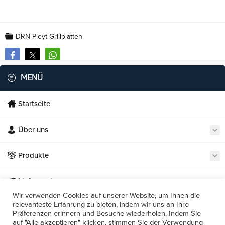
DRN Pleyt Grillplatten
MENÜ
Startseite
Über uns
Necmi's Catering
Produkte
Lieferservice
Wir verwenden Cookies auf unserer Website, um Ihnen die
relevanteste Erfahrung zu bieten, indem wir uns an Ihre
Unsere Restaurants
Präferenzen erinnern und Besuche wiederholen. Indem Sie
Cevap Yaz
auf "Alle akzeptieren" klicken, stimmen Sie der Verwendung