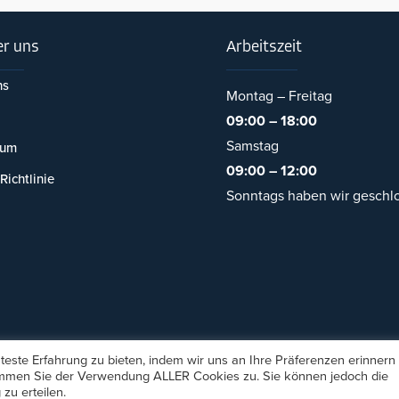
r uns
Arbeitszeit
ns
Montag – Freitag
09:00 – 18:00
Samstag
sum
09:00 – 12:00
Richtlinie
Sonntags haben wir geschl
este Erfahrung zu bieten, indem wir uns an Ihre Präferenzen erinnern
stimmen Sie der Verwendung ALLER Cookies zu. Sie können jedoch die
's Catering - Inh. Necmi Kucukakyuz
, Alle Rechte vorbehalten. Desi
zu erteilen.