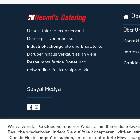
Übe
Über U
Unser Unternehmen verkauft
Dönergrill, Dönermesser,
Kontakt
Industrieküchengeräte und Ersatzteile.
Impres
Darüber hinaus verkauft es an viele
Restaurants fertige Döner und
Cookie-
notwendige Restaurantprodukte.
Sosyal Medya
Wir verwenden Cookies auf unserer Website, um Ihnen die relevant
Besuche wiederholen. Indem Sie auf "Alle akzeptieren" klicken, 
Copyright © 2026
Necmi
"Cookie-Einstellungen" besuchen, um eine kontrollierte Einwilligung 