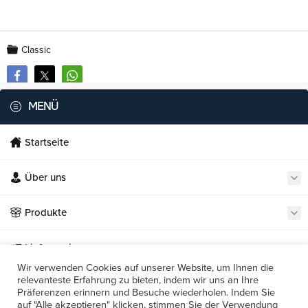
Classic
MENÜ
Startseite
Über uns
Necmi's Catering
Produkte
Lieferservice
Wir verwenden Cookies auf unserer Website, um Ihnen die
relevanteste Erfahrung zu bieten, indem wir uns an Ihre
Unsere Restaurants
Präferenzen erinnern und Besuche wiederholen. Indem Sie
Cevap Yaz
auf "Alle akzeptieren" klicken, stimmen Sie der Verwendung