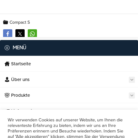
Compact S
MENÜ
Startseite
Über uns
Necmi's Catering
Produkte
Lieferservice
Wir verwenden Cookies auf unserer Website, um Ihnen die
relevanteste Erfahrung zu bieten, indem wir uns an Ihre
Unsere Restaurants
Präferenzen erinnern und Besuche wiederholen. Indem Sie
Cevap Yaz
auf "Alle akzeptieren" klicken, stimmen Sie der Verwendung