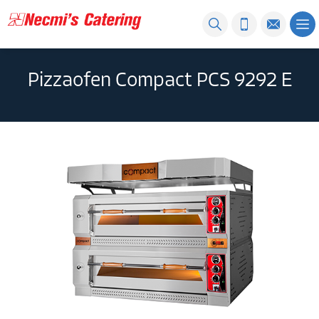
Pizzaofen Compact PCS 9292 E