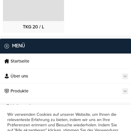
TKG 20 / L
MENÜ
Startseite
Über uns
Necmi's Catering
Produkte
Lieferservice
Wir verwenden Cookies auf unserer Website, um Ihnen die
relevanteste Erfahrung zu bieten, indem wir uns an Ihre
Unsere Restaurants
Präferenzen erinnern und Besuche wiederholen. Indem Sie
Cevap Yaz
auf "Alle akzeptieren" klicken, stimmen Sie der Verwendung