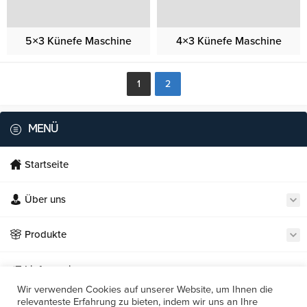
5×3 Künefe Maschine
4×3 Künefe Maschine
1
2
MENÜ
Startseite
Über uns
Necmi's Catering
Produkte
Lieferservice
Wir verwenden Cookies auf unserer Website, um Ihnen die
relevanteste Erfahrung zu bieten, indem wir uns an Ihre
Unsere Restaurants